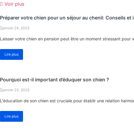
Voir plus
Conseils
Préparer votre chien pour un séjour au chenil: Conseils et
janvier 24, 2023
Laisser votre chien en pension peut être un moment stressant pour 
Lire plus
Éducation
Pourquoi est-il important d’éduquer son chien ?
janvier 23, 2023
L'éducation de son chien est cruciale pour établir une relation harmo
Lire plus