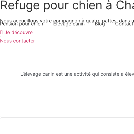
Refuge pour chien à C
Nous accueillons votre compagnon à quatre pattes, dans u
Pension pour chien
Élevage canin
Blog
Contact
Je découvre
Nous contacter
07 64 44 74 53
L’élevage canin est une activité qui consiste à él