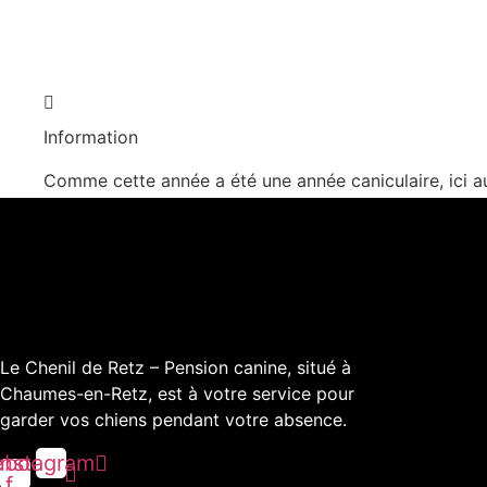
Information
Comme cette année a été une année caniculaire, ici au
Le Chenil de Retz – Pension canine, situé à
Chaumes-en-Retz, est à votre service pour
garder vos chiens pendant votre absence.
ebook-
Instagram
f