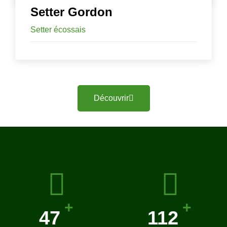
Setter Gordon
Setter écossais
Découvrir
+
+
50
120