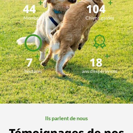
+
+
50
120
Membres
Chiens gardés
+
+
8
20
héctares
ans d’expériences
Ils parlent de nous
Témoignages de nos