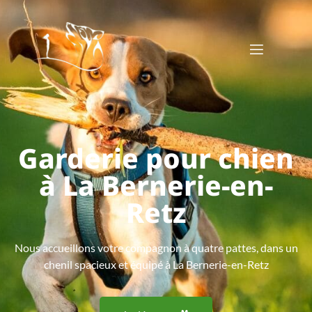
Garderie pour chien
à La Bernerie-en-
Retz
Nous accueillons votre compagnon à quatre pattes, dans un
chenil spacieux et équipé à La Bernerie-en-Retz