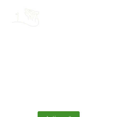
Élevage canin à
Saint-Hilaire-de-
Chaléons
Nous accueillons votre compagnon à quatre pattes, dans
un chenil spacieux et équipé à Saint-Hilaire-de-Chaléons