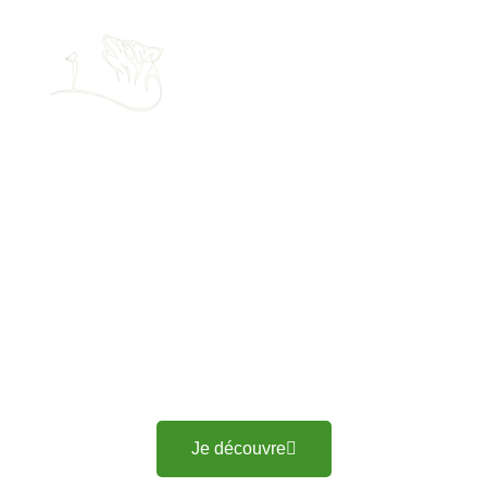
Élevage canin à
Couëron
Nous accueillons votre compagnon à quatre pattes, dans
un chenil spacieux et équipé à Couëron
Je découvre