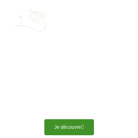
Pension pour chien à
La Bernerie-en-Retz
Nous accueillons votre compagnon à quatre pattes, dans
un chenil spacieux et équipé à La Bernerie-en-Retz
Je découvre