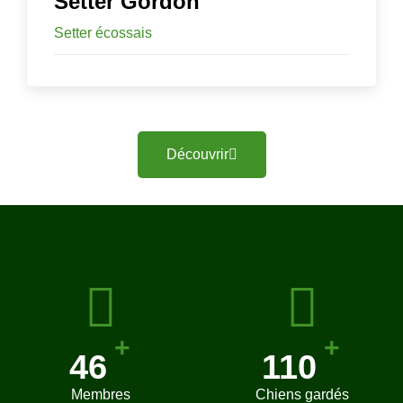
Setter Gordon
Setter écossais
Découvrir
+
+
50
120
Membres
Chiens gardés