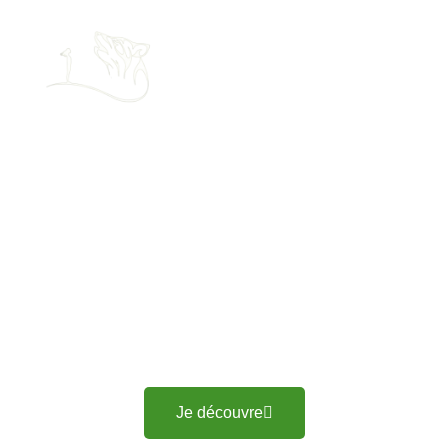
Chenil pour chien à
Couëron
Nous accueillons votre compagnon à quatre pattes, dans
un chenil spacieux et équipé à Couëron
Je découvre