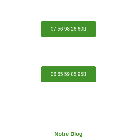
Du lundi au samedi de 14h00 à 18h00
07 56 98 26 60
En cas d'urgence, merci d'appeler ce
numéro :
06 65 59 85 95
Notre Blog